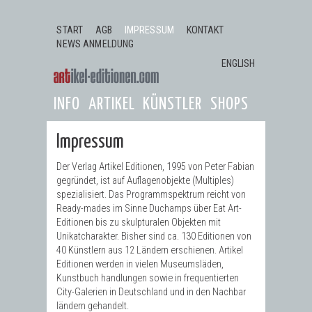
Jump to navigation
START
AGB
IMPRESSUM
KONTAKT
NEWS ANMELDUNG
ENGLISH
INFO
ARTIKEL
KÜNSTLER
SHOPS
Impressum
Der Verlag Artikel Editionen, 1995 von Peter Fabian
gegründet, ist auf Auflagenobjekte (Multiples)
spezialisiert. Das Programmspektrum reicht von
Ready-mades im Sinne Duchamps über Eat Art-
Editionen bis zu skulpturalen Objekten mit
Unikatcharakter. Bisher sind ca. 130 Editionen von
40 Künstlern aus 12 Ländern erschienen. Artikel
Editionen werden in vielen Museumsläden,
Kunstbuch handlungen sowie in frequentierten
City-Galerien in Deutschland und in den Nachbar
ländern gehandelt.